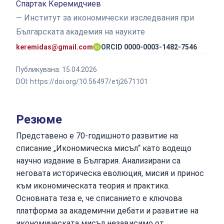
Спартак Керемидчиев
— Институт за икономически изследвания при
Българската академия на науките
keremidas@gmail.com
ORCID 0000-0003-1482-7546
Публикувана:
15.04.2026
DOI:
https://doi.org/10.56497/etj2671101
Резюме
Представено е 70-годишното развитие на
списание „Икономическа мисъл“ като водещо
научно издание в България. Анализирани са
неговата историческа еволюция, мисия и принос
към икономическата теория и практика.
Основната теза е, че списанието е ключова
платформа за академични дебати и развитие на
икономическата мисъл независимо от