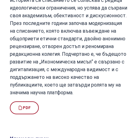
историята си списанието се сблъсква с редица
идеологически ограничения, но успява да съхрани
своя академизъм, обективност и дискусионност.
През последните години започва модернизация
на списанието, която включва въвеждане на
общоприети етични стандарти, двойно анонимно
рецензиране, отворен достъп и реномирана
редакционна колегия. Подчертано е, че бъдещото
развитие на „Икономическа мисъл“ е свързано с
дигитализация, с международна видимост и с
поддържането на високо качество на
публикациите, което ще затвърди ролята му на
значима научна платформа.
PDF