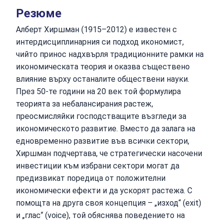
Резюме
Алберт Хиршман (1915–2012) е известен с
интердисциплинарния си подход икономист,
чийто принос надхвърля традиционните рамки на
икономическата теория и оказва съществено
влияние върху останалите обществени науки.
През 50-те години на 20 век той формулира
теорията за небалансирания растеж,
преосмисляйки господстващите възгледи за
икономическото развитие. Вместо да залага на
едновременно развитие във всички сектори,
Хиршман подчертава, че стратегически насочени
инвестиции към избрани сектори могат да
предизвикат поредица от положителни
икономически ефекти и да ускорят растежа. С
помощта на друга своя концепция – „изход“ (exit)
и „глас“ (voice), той обяснява поведението на