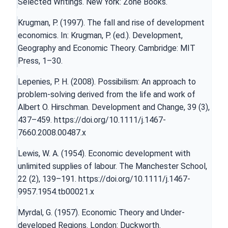
Selected Writings. New York: Zone Books.
Krugman, P. (1997). The fall and rise of development
economics. In: Krugman, P. (ed.). Development,
Geography and Economic Theory. Cambridge: MIT
Press, 1–30.
Lepenies, P. H. (2008). Possibilism: An approach to
problem-solving derived from the life and work of
Albert O. Hirschman. Development and Change, 39 (3),
437–459.
https://doi.org/10.1111/j.1467-
7660.2008.00487.x
Lewis, W. A. (1954). Economic development with
unlimited supplies of labour. The Manchester School,
22 (2), 139–191.
https://doi.org/10.1111/j.1467-
9957.1954.tb00021.x
Myrdal, G. (1957). Economic Theory and Under-
developed Regions. London: Duckworth.