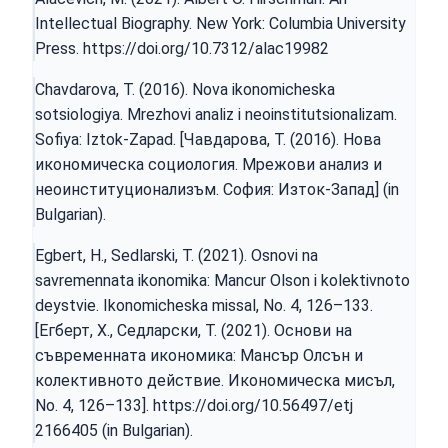
Intellectual Biography. New York: Columbia University
Press.
https://doi.org/10.7312/alac19982
Chavdarova, T. (2016). Nova ikonomicheska
sotsiologiya. Mrezhovi analiz i neoinstitutsionalizam.
Sofiya: Iztok-Zapad. [Чавдарова, Т. (2016). Нова
икономическа социология. Мрежови анализ и
неоинституционализъм. София: Изток-Запад] (in
Bulgarian).
Egbert, H., Sedlarski, T. (2021). Osnovi na
savremennata ikonomika: Mancur Olson i kolektivnoto
deystvie. Ikonomicheska missal, No. 4, 126–133.
[Егберт, Х., Седларски, Т. (2021). Основи на
съвременната икономика: Мансър Олсън и
колективното действие. Икономическа мисъл,
No. 4, 126–133].
https://doi.org/10.56497/etj
2166405 (in Bulgarian).