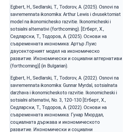
Egbert, H., Sedlarski, T., Todorov, A. (2025). Osnovi na
savremennata ikonomika: Arthur Lewis i dvusektorniat
model na ikonomichesko razvitie. Ikonomicheski i
sotsialni alternativi (forthcoming). [Егберт, Х.,
Седларски, Т., Тодоров, А. (2025). Основи на
съвременната икономика: Артър Луис
двусекторният модел на икономическо
развитие. Икономически и социални алтернативи
(forthcoming)] (in Bulgarian).
Egbert, H., Sedlarski, T., Todorov, A. (2022). Osnovi na
savremennata ikonomika: Gunnar Myrdal, sotsialnata
darzhava i ikonomicheskoto razvitiе. Ikonomicheski i
sotsialni alternativi, No. 3, 120-130 [Егберт, Х.,
Седларски, Т., Тодоров, А. (2022). Основи на
съвременната икономика: Гунар Мюрдал,
социалната държава и икономическото
развитие. Икономически и социални