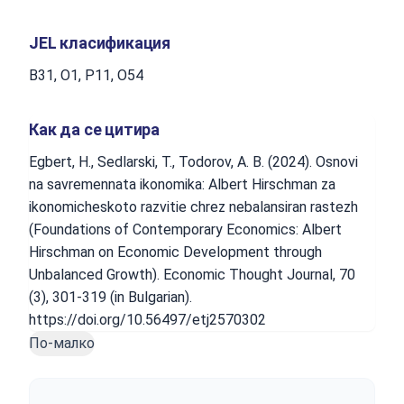
JEL класификация
B31, O1, P11, O54
Как да се цитира
Egbert, H., Sedlarski, T., Todorov, A. B. (2024). Osnovi
na savremennata ikonomika: Albert Hirschman za
ikonomicheskoto razvitie chrez nebalansiran rastezh
(Foundations of Contemporary Economics: Albert
Hirschman on Economic Development through
Unbalanced Growth). Economic Thought Journal, 70
(3), 301-319 (in Bulgarian).
https://doi.org/10.56497/etj2570302
По-малко