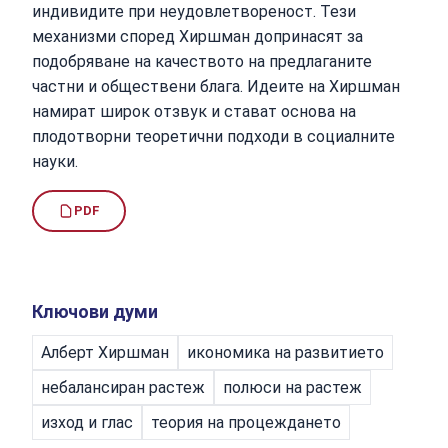
индивидите при неудовлетвореност. Тези
механизми според Хиршман допринасят за
подобряване на качеството на предлаганите
частни и обществени блага. Идеите на Хиршман
намират широк отзвук и стават основа на
плодотворни теоретични подходи в социалните
науки.
PDF
Ключови думи
Алберт Хиршман
икономика на развитието
небалансиран растеж
полюси на растеж
изход и глас
теория на процеждането