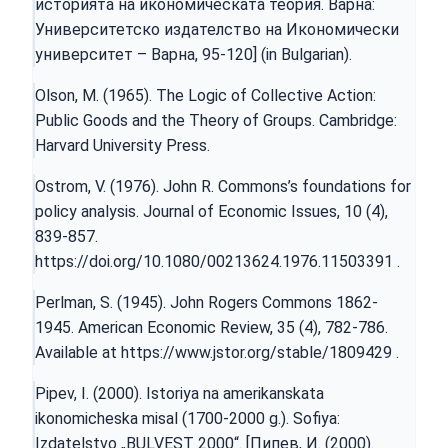
историята на икономическата теория. Варна:
Университетско издателство на Икономически
университет – Варна, 95-120] (in Bulgarian).
Olson, M. (1965). The Logic of Collective Action:
Public Goods and the Theory of Groups. Cambridge:
Harvard University Press.
Ostrom, V. (1976). John R. Commons’s foundations for
policy analysis. Journal of Economic Issues, 10 (4),
839-857.
https://doi.org/10.1080/00213624.1976.11503391
.
Perlman, S. (1945). John Rogers Commons 1862-
1945. American Economic Review, 35 (4), 782-786.
Available at
https://www.jstor.org/stable/1809429
.
Pipev, I. (2000). Istoriya na amerikanskata
ikonomicheska misal (1700-2000 g.). Sofiya:
Izdatelstvo „BULVEST 2000“. [Пипев, И. (2000).