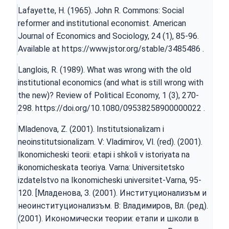
Lafayette, H. (1965). John R. Commons: Social
reformer and institutional economist. American
Journal of Economics and Sociology, 24 (1), 85-96.
Available at
https://www.jstor.org/stable/3485486
.
Langlois, R. (1989). What was wrong with the old
institutional economics (and what is still wrong with
the new)? Review of Political Economy, 1 (3), 270-
298.
https://doi.org/10.1080/09538258900000022
.
Mladenova, Z. (2001). Institutsionalizam i
neoinstitutsionalizam. V: Vladimirov, Vl. (red). (2001).
Ikonomicheski teorii: etapi i shkoli v istoriyata na
ikonomicheskata teoriya. Varna: Universitetsko
izdatelstvo na Ikonomicheski universitet-Varna, 95-
120. [Младенова, З. (2001). Институционализъм и
неоинституционализъм. В: Владимиров, Вл. (ред).
(2001). Икономически теории: етапи и школи в