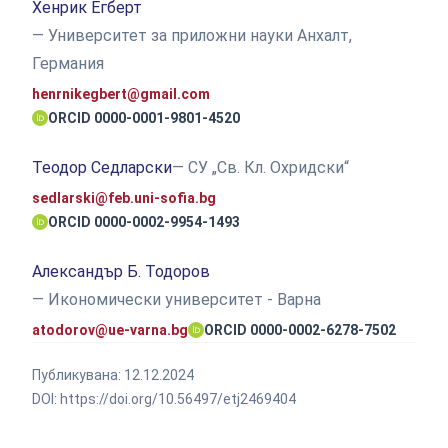
Хенрик Егберт
— Университет за приложни науки Анхалт,
Германия
henrnikegbert@gmail.com
ORCID 0000-0001-9801-4520
Теодор Седларски
— СУ „Св. Кл. Охридски“
sedlarski@feb.uni-sofia.bg
ORCID 0000-0002-9954-1493
Александър Б. Тодоров
— Икономически университет - Варна
atodorov@ue-varna.bg
ORCID 0000-0002-6278-7502
Публикувана:
12.12.2024
DOI:
https://doi.org/10.56497/etj2469404