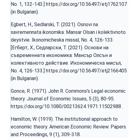
No. 1, 132-143.]
https://doi.org/10.56497/etj1762107
(in Bulgarian).
Egbert, H., Sedlarski, T. (2021). Osnovi na
savremennata ikonomika: Mansar Olsan i kolektivnoto
deystvie. Ikonomicheska missal, No. 4, 126-133.
[Егберт, Х., Седларски, Т. (2021). Основи на
съвременната икономика: Мансър Олсън и
колективното действие. Икономическа мисъл,
No. 4, 126-133.]
https://doi.org/10.56497/etj2166405
(in Bulgarian).
Gonce, R. (1971). John R. Commons’s Legal economic
theory. Journal of Economic Issues, 5 (3), 80-95.
https://doi.org/10.1080/00213624.1971.11502988
.
Hamilton, W. (1919). The institutional approach to
economic theory. American Economic Review. Papers
and Proceedings, 9 (1), 309-318.