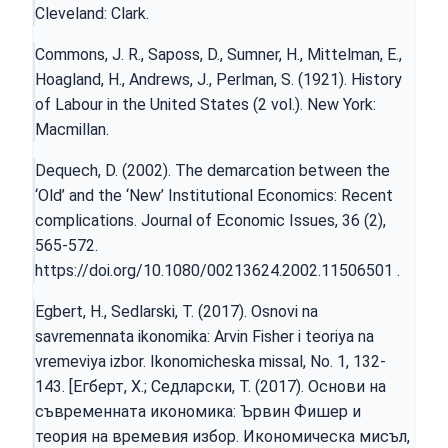
Cleveland: Clark.
Commons, J. R., Saposs, D., Sumner, H., Mittelman, E.,
Hoagland, H., Andrews, J., Perlman, S. (1921). History
of Labour in the United States (2 vol.). New York:
Macmillan.
Dequech, D. (2002). The demarcation between the
‘Old’ and the ‘New’ Institutional Economics: Recent
complications. Journal of Economic Issues, 36 (2),
565-572.
https://doi.org/10.1080/00213624.2002.11506501
.
Egbert, H., Sedlarski, T. (2017). Osnovi na
savremennata ikonomika: Arvin Fisher i teoriya na
vremeviya izbor. Ikonomicheska missal, No. 1, 132-
143. [Егберт, Х.; Седларски, Т. (2017). Основи на
съвременната икономика: Ървин Фишер и
теория на времевия избор. Икономическа мисъл,