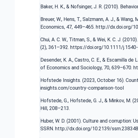
Baker, H. K., & Nofsinger, J. R. (2010). Behav
Breuer, W., Hens, T., Salzmann, A. J., & Wang
Economics, 47, 449–465.
http://dx.doi.org/
Chui, A. C. W., Titman, S., & Wei, K. C. J. (2
(2), 361–392.
https://doi.org/10.1111/j.154
Desender, K. A., Castro, C. E., & Escamilla de
of Economics and Sociology, 70, 639–670.
ht
Hofstede Insights. (2023, October 16). Count
insights.com/country-comparison-tool
Hofstede, G., Hofstede, G. J., & Minkov, M. (
Hill, 208–213.
Huber, W. D. (2001). Culture and corruption: 
SSRN.
http://dx.doi.org/10.2139/ssrn.23834