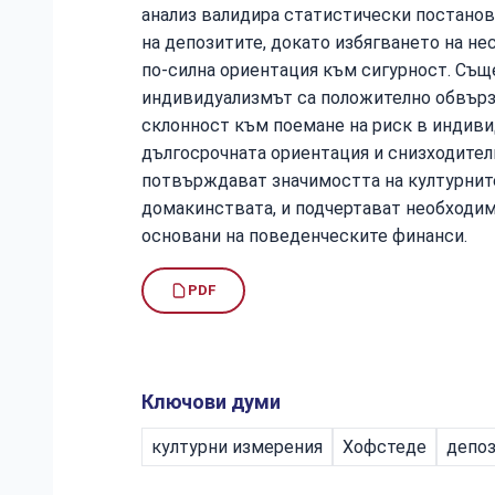
анализ валидира статистически постанов
на депозитите, докато избягването на не
по-силна ориентация към сигурност. Съ
индивидуализмът са положително обвърз
склонност към поемане на риск в индиви
дългосрочната ориентация и снизходител
потвърждават значимостта на културните
домакинствата, и подчертават необходим
основани на поведенческите финанси.
PDF
Ключови думи
културни измерения
Хофстеде
депо