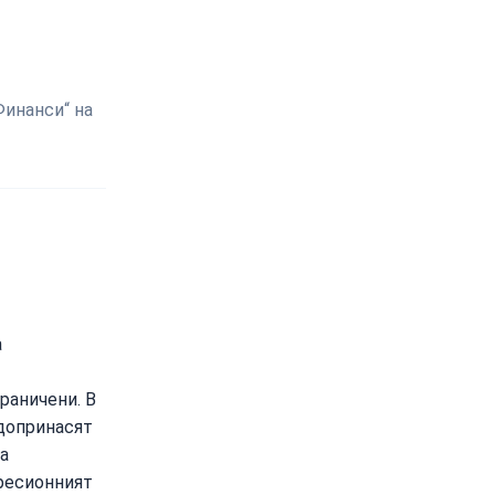
Финанси“ на
а
раничени. В
допринасят
а
гресионният