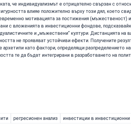
ката, че индивидуализмът е отрицателно свързан с относ
сигурността влияе положително върху този дял, което сви
щевременно мотивацията за постижения (мъжественост) и
ани с вложенията в инвестиционни фондове, подсказвайк
дуалистичните и „мъжествени“ култури. Дистанцията на в
ността не проявяват устойчиви ефекти. Получените резул
 архетипи като фактори, определящи разпределението на
остта те да бъдат интегрирани в разработването на полит
зити
регресионен анализ
инвестиции в инвестиционни