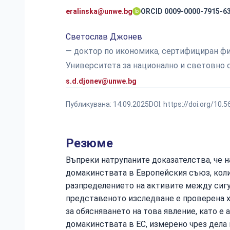
eralinska@unwe.bg
ORCID 0009-0000-7915-6
Светослав Джонев
— доктор по икономика, сертифициран фин
Университета за национално и световно 
s.d.djonev@unwe.bg
Публикувана:
14.09.2025
DOI:
https://doi.org/10.
Резюме
Въпреки натрупаните доказателства, че 
домакинствата в Европейския съюз, кол
разпределението на активите между сигу
представеното изследване е проверена 
за обясняването на това явление, като е
домакинствата в ЕС, измерено чрез дела