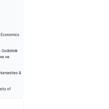
.
of Economics
. Godishnik
не на
 Humanities &
sity of