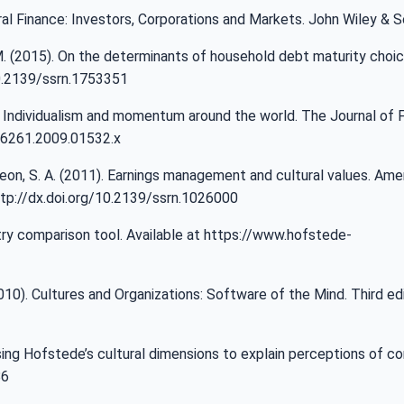
ioral Finance: Investors, Corporations and Markets. John Wiley & S
, M. (2015). On the determinants of household debt maturity choic
10.2139/ssrn.1753351
010). Individualism and momentum around the world. The Journal of 
0-6261.2009.01532.x
 Leon, S. A. (2011). Earnings management and cultural values. Ame
tp://dx.doi.org/10.2139/ssrn.1026000
ry comparison tool. Available at
https://www.hofstede-
2010). Cultures and Organizations: Software of the Mind. Third e
Using Hofstede’s cultural dimensions to explain perceptions of co
86