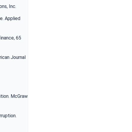
ons, Inc.
e. Applied
Finance, 65
rican Journal
dition. McGraw
rruption.