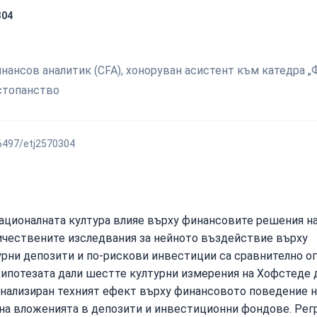
304
ансов аналитик (CFA), хоноруван асистент към катедра „
стопанство
56497/etj2570304
националната култура влияе върху финансовите решения н
ичествените изследвания за нейното въздействие върху
рни депозити и по-рискови инвестиции са сравнително ог
хипотезата дали шестте културни измерения на Хофстеде 
 анализиран техният ефект върху финансовото поведение н
 на вложенията в депозити и инвестиционни фондове. Ре