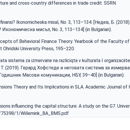
lture and cross-country differences in trade credit. SSRN.
i finansi? Ikonomicheska misal, Nо. 3, 113–134. [Недев, Б. (2018)
ономическа мисъл, Nо. 3, 113–134] (in Bulgarian).
Concepts of Behavioral Finance Theory. Yearbook of the Faculty 
nt Ohridski University Press, 195–220.
ta sistema za izmervane na razliciqta v kulturata I organizaciite
а, Т. (2019). Герард Хофстеде и неговата система за измерва
Годишник Масови комуникации, НБУ, 39–40] (in Bulgarian).
ensions Theory and Its Implications in SLA. Academic Journal of
nsions influencing the capital structure: A study on the G7. Univer
nl/75398/1/Willemink_BA_BMS.pdf