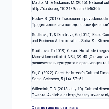
Mättö, M., & Niskanen, M. (2015). National cu
http://dx.doi.org/10.2139/ssrn.2546305
Nedev, B. (2018). Tradicionni ili povedencesk
Традиционни или поведенчески финанси? Ик
Sedlarski, T., & Dimitrova, G. (2014). Basic 
and Business Administration. Sofia: St. Klime
Stoitsova, T. (2019). Gerard Hofstede i negova
Masovi komunikatsii, NBU, 39-40. [Стоицов
различията в културата и организациите. 
Su, C. (2022). Geert Hofstede’s Cultural Dim
Social Sciences, 5 (14), 57–61.
Willemink, T. D. (2018, July 10). Cultural dime
Twente. Available at
http://essay.utwente.
Статистика на статията