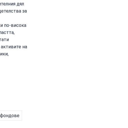
ителния дял
детелства за
и по-висока
ластта,
тати
 активите на
ики,
 фондове