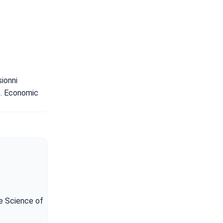
sionni
). Economic
he Science of