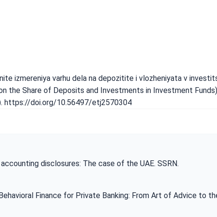
urnite izmereniya varhu dela na depozitite i vlozheniyata v investit
on the Share of Deposits and Investments in Investment Funds
n). https://doi.org/10.56497/etj2570304
 on accounting disclosures: The case of the UAE. SSRN.
. Behavioral Finance for Private Banking: From Art of Advice to t