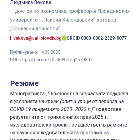
Людмила Векова
— доктор по икономика, професор в Пловдивския
университет „Паисий Хилендарски“, катедра
„Социални дейности“
l_vekova@uni-plovdiv.bg
ORCID 0000-0002-2329-0077
Публикувана:
14.09.2025
DOI:
https://doi.org/10.56497/etj2570307
Резюме
Монографията
„Гъвкавост на социалната подкрепа
в условията на кризи (опит и уроци от периода на
COVID-19 пандемията 2020–2022 г.)“
представя
резултатите от приключилия през 2025 г.
изследователски проект, осъществен в рамките
на научноизследователската програма на