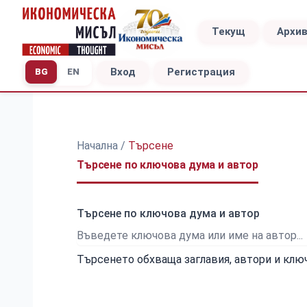
Текущ
Архи
Вход
Регистрация
BG
EN
Начална
/
Търсене
Търсене по ключова дума и автор
Търсене по ключова дума и автор
Търсенето обхваща заглавия, автори и клю