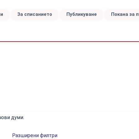
ви
За списанието
Публикуване
Покана за 
чови думи.
Разширени филтри